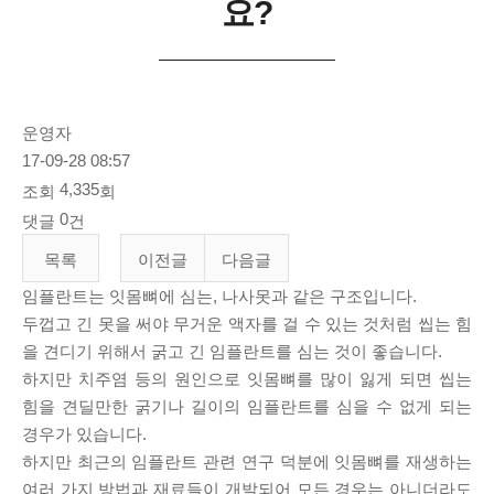
요?
운영자
17-09-28 08:57
4,335
조회
회
0
댓글
건
목록
이전글
다음글
임플란트는 잇몸뼈에 심는, 나사못과 같은 구조입니다.
두껍고 긴 못을 써야 무거운 액자를 걸 수 있는 것처럼 씹는 힘
을 견디기 위해서 굵고 긴 임플란트를 심는 것이 좋습니다.
하지만 치주염 등의 원인으로 잇몸뼈를 많이 잃게 되면 씹는
힘을 견딜만한 굵기나 길이의 임플란트를 심을 수 없게 되는
경우가 있습니다.
하지만 최근의 임플란트 관련 연구 덕분에 잇몸뼈를 재생하는
여러 가지 방법과 재료들이 개발되어 모든 경우는 아니더라도