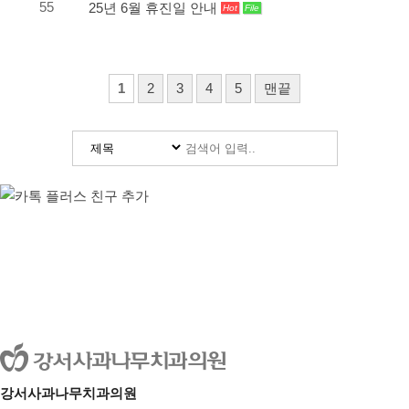
55
25년 6월 휴진일 안내
Hot
File
1
2
3
4
5
맨끝
강서사과나무치과의원