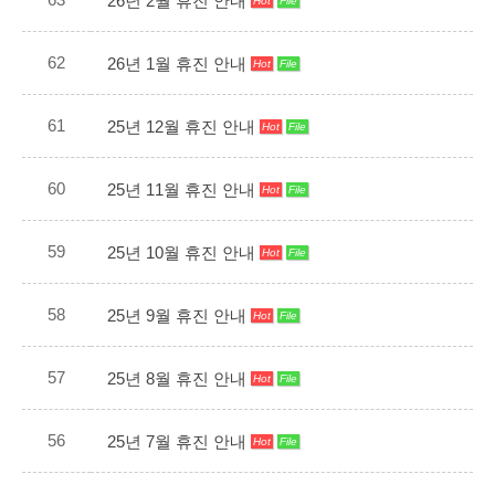
26년 2월 휴진 안내
Hot
File
62
26년 1월 휴진 안내
Hot
File
61
25년 12월 휴진 안내
Hot
File
60
25년 11월 휴진 안내
Hot
File
59
25년 10월 휴진 안내
Hot
File
58
25년 9월 휴진 안내
Hot
File
57
25년 8월 휴진 안내
Hot
File
56
25년 7월 휴진 안내
Hot
File